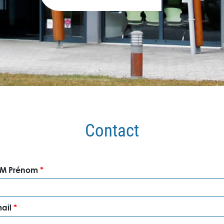
Contact
M Prénom
*
mail
*