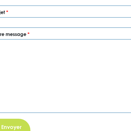
jet
*
tre message
*