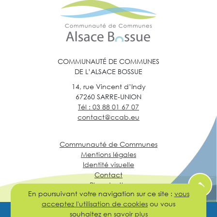
COMMUNAUTÉ DE COMMUNES
DE L’ALSACE BOSSUE
14, rue Vincent d’Indy
67260 SARRE-UNION
Tél : 03 88 01 67 07
contact@ccab.eu
Communauté de Communes
Mentions légales
Identité visuelle
Contact
Plan du site
En poursuivant votre navigation sur ce site :
vous
acceptez l'utilisation de cookies
ou vous
souhaitez
en savoir plus