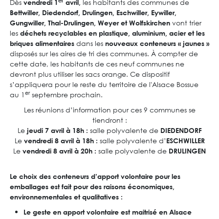
er
Dès
les habitants des communes de
vendredi 1
avril,
Bettwiller, Diedendorf, Drulingen, Eschwiller, Eywiller,
vont trier
Gungwiller, Thal-Drulingen, Weyer et Wolfskirchen
les
déchets recyclables en plastique, aluminium, acier et les
dans les
briques alimentaires
nouveaux conteneurs « jaunes »
disposés sur les aires de tri des communes. À compter de
cette date, les habitants de ces neuf communes ne
devront plus utiliser les sacs orange. Ce dispositif
s’appliquera pour le reste du territoire de l'Alsace Bossue
er
au 1
septembre prochain.
Les réunions d’information pour ces 9 communes se
tiendront :
Le
salle polyvalente de
jeudi 7 avril à 18h :
DIEDENDORF
Le
salle polyvalente d’
vendredi 8 avril à 18h :
ESCHWILLER
Le
salle polyvalente de
vendredi 8 avril à 20h :
DRULINGEN
Le choix des conteneurs d’apport volontaire pour les
emballages est fait pour des raisons économiques,
environnementales et qualitatives :
Le geste en apport volontaire est maitrisé en Alsace