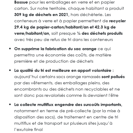
pour les emballages en verre et en papier
Bossue
carton. Sur notre territoire, chaque habitant a produit
hors déchèterie. Les
309 kg de déchets en 2021,
conteneurs à verre et à papier permettent de
recycler
29.4 kg de papier-carton/habitant/an et 42.3 kg de
soit presque
verre/habitant/an,
¼ des déchets produits
avec très peu de refus de tri dans les conteneurs
ce qui
On supprime la fabrication du
sac orange
permettra une économie des coûts, de matière
première et de production de déchets
La qualité du tri est meilleure en apport volontaire :
aujourd’hui certains sacs orange ramassés
sont pollués
par des vêtements, des emballages pleins, des
encombrants ou des déchets non recyclables et ne
sont donc pas revalorisés comme ils devraient l'être
La collecte multiflux engendre des surcoûts importants,
notamment en terme de pré-collecte (par la mise à
disposition des sacs), de traitement en centre de tri
multiflux et de transport sur plusieurs sites jusqu’à
l’exutoire final