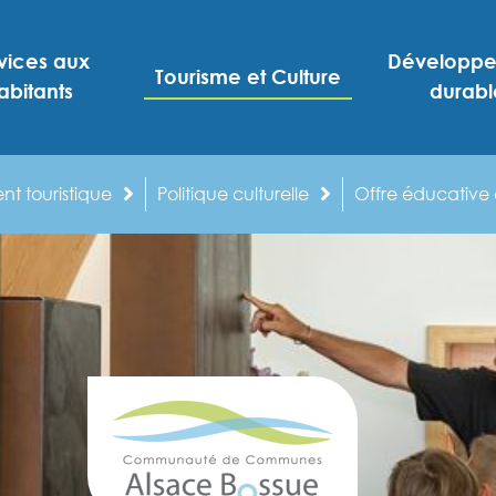
vices aux
Développ
Tourisme et Culture
abitants
durabl
t touristique
Politique culturelle
Offre éducative e