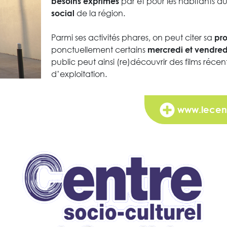
par et pour les habitants d
besoins exprimés
de la région.
social
Parmi ses activités phares, on peut citer sa
pr
ponctuellement certains
mercredi et vendred
public peut ainsi (re)découvrir des films récen
d’exploitation.
www.lecent