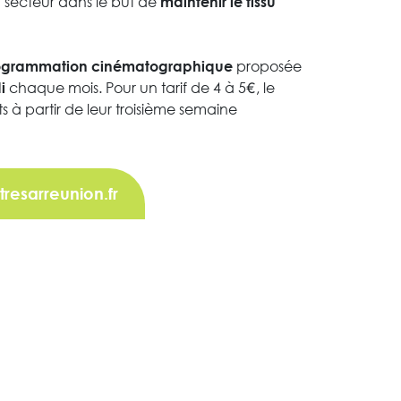
u secteur dans le but de
maintenir le tissu
proposée
ogrammation cinématographique
chaque mois. Pour un tarif de 4 à 5€, le
i
ts à partir de leur troisième semaine
resarreunion.fr