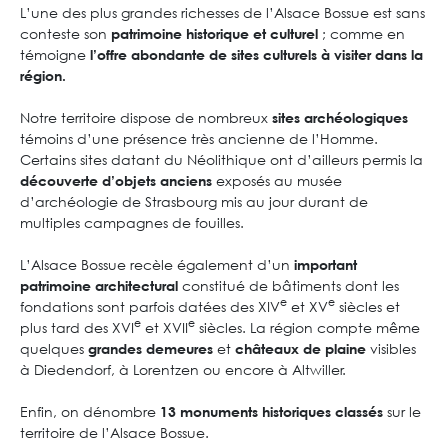
L’une des plus grandes richesses de l’Alsace Bossue est sans
conteste son
; comme en
patrimoine historique et culturel
témoigne
l’offre abondante de sites culturels à visiter dans la
région.
Notre territoire dispose de nombreux
sites archéologiques
témoins d’une présence très ancienne de l’Homme.
Certains sites datant du Néolithique ont d’ailleurs permis la
exposés au musée
découverte d’objets anciens
d’archéologie de Strasbourg mis au jour durant de
multiples campagnes de fouilles.
L’Alsace Bossue recèle également d’un
important
constitué de bâtiments dont les
patrimoine architectural
e
e
fondations sont parfois datées des XIV
et XV
siècles et
e
e
plus tard des XVI
et XVII
siècles. La région compte même
quelques
et
visibles
grandes demeures
châteaux de plaine
à Diedendorf, à Lorentzen ou encore à Altwiller.
Enfin, on dénombre
sur le
13 monuments historiques classés
territoire de l’Alsace Bossue.