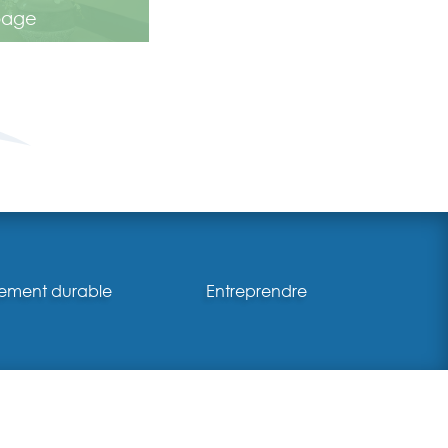
 page
ement durable
Entreprendre