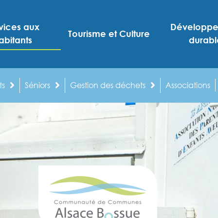
vices aux
Développ
Tourisme et Culture
abitants
durabl
ts
Séniors
Gestion des déchets
Associations